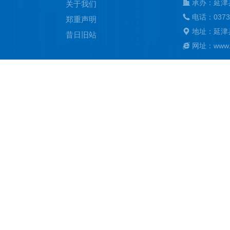
承办：延津
关于我们
电话：0373
郑重声明
地址：延津
昔日旧站
网址：www.ya