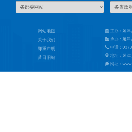
网站地图
主办：延津
承办：延津
关于我们
电话：0373
郑重声明
地址：延津
昔日旧站
网址：www.ya