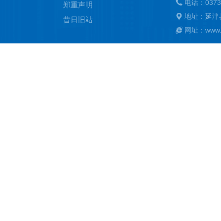
电话：0373
郑重声明
地址：延津
昔日旧站
网址：www.ya