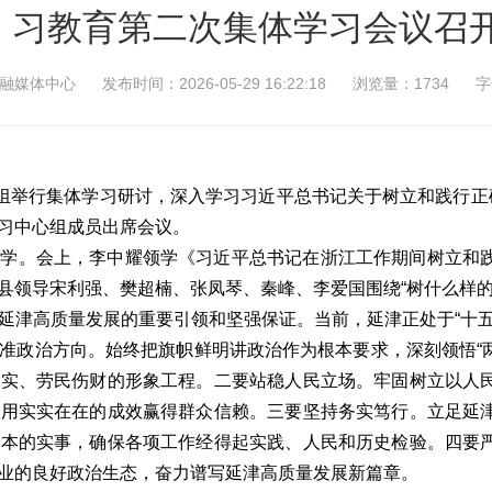
习教育第二次集体学习会议召
融媒体中心
发布时间：2026-05-29 16:22:18
浏览量：1734
字
心组举行集体学习研讨，深入学习习近平总书记关于树立和践行正
习中心组成员出席会议。
自学。会上，李中耀领学《习近平总书记在浙江工作期间树立和
县领导宋利强、樊超楠、张凤琴、秦峰、李爱国围绕“树什么样的
延津高质量发展的重要引领和坚强保证。当前，延津正处于“十五
准政治方向。始终把旗帜鲜明讲政治作为根本要求，深刻领悟“两
不实、劳民伤财的形象工程。二要站稳人民立场。牢固树立以人
，用实实在在的成效赢得群众信赖。三要坚持务实笃行。立足延
根本的实事，确保各项工作经得起实践、人民和历史检验。四要
业的良好政治生态，奋力谱写延津高质量发展新篇章。