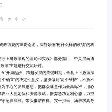
开
号：
大
中
小
确政绩观的重要论述，深刻领悟“树什么样的政绩”的科
践行正确政绩观的理论和实践》部分篇目、中央层面通
政绩”主题进行交流研讨。
五”开局起步、跨越发展的关键时期，全县上下必须深
个确立”的决定性意义，坚决做到“两个维护”，不折不
民为中心的发展思想，把群众满意作为最高标准，用心
津农业大县定位和资源禀赋，摒弃急功近利心态，力戒
严守纪律底线。带头廉洁自律、实干担当，涵养求真务