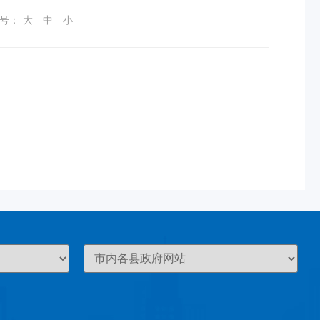
号：
大
中
小