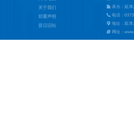
承办：延津
关于我们
电话：0373
郑重声明
地址：延津
昔日旧站
网址：www.ya