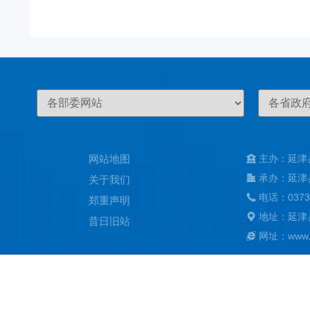
网站地图
主办：延津
承办：延津
关于我们
电话：0373
郑重声明
地址：延津
昔日旧站
网址：www.ya