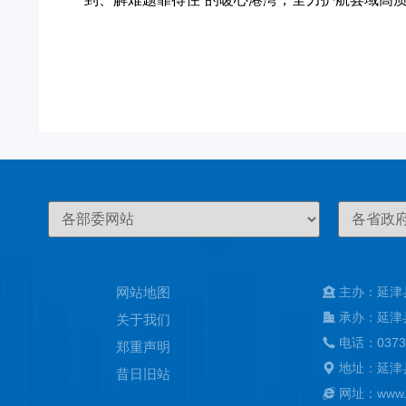
网站地图
主办：延津
承办：延津
关于我们
电话：0373
郑重声明
地址：延津
昔日旧站
网址：www.ya