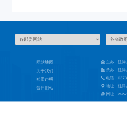
网站地图
主办：延津
承办：延津
关于我们
电话：0373
郑重声明
地址：延津
昔日旧站
网址：www.ya