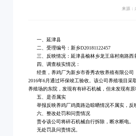
来源：
一、延津县
二、受理编号：
新乡D20181122457
三、反映情况：
延津县榆林乡龙王庙村南路西
四、调查核实情况：
经查，养鸡厂为新乡市香秀农牧养殖有限公司，该
2016年6月通过环保竣工验收。
该公司养殖项目采
养殖场的东院，发现有有碎石机械，但未发现有原
五、是否属实
举报反映养鸡厂鸡粪路边晾晒情况不属实，反
六、整改处罚和问责情况
责令该公司将碎石机械自行拆除，断水断电。
无处罚及问责情况。