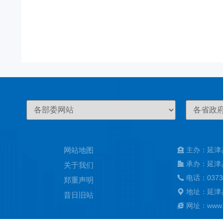
网站地图
主办：延津
承办：延津
关于我们
电话：0373
郑重声明
地址：延津
昔日旧站
网址：www.ya