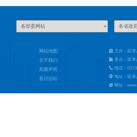
网站地图
主办：延津
承办：延津
关于我们
电话：0373
郑重声明
地址：延津
昔日旧站
网址：www.ya