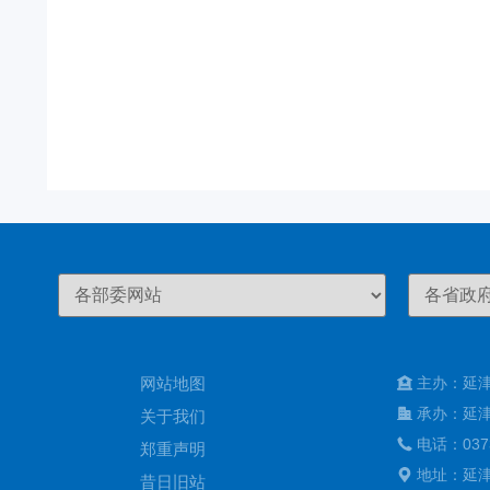
网站地图
主办：延
承办：延
关于我们
电话：037
郑重声明
地址：延
昔日旧站