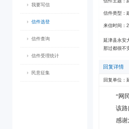
信件主题：
我要写信
信件类型：
信件选登
来信时间：2025
信件查询
延津县永安
那过都很不
信件受理统计
回复详情
民意征集
回复单位：
“网
该路
感谢