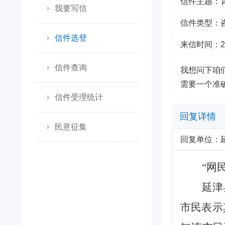
信件主题：
我要写信
信件类型：
信件选登
来信时间：2026
信件查询
我想问下咱
需要一个准
信件受理统计
回复详情
民意征集
回复单位：
“网
延津
市民表示