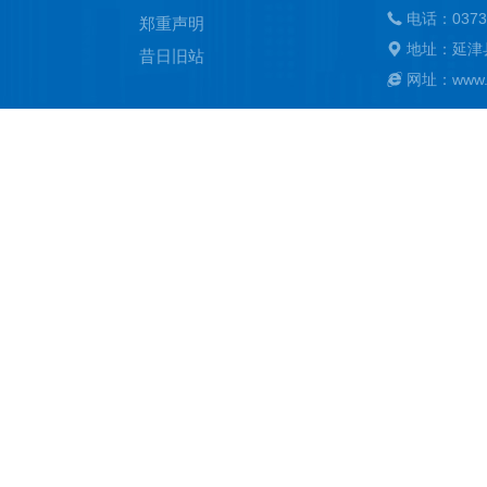
电话：0373
郑重声明
地址：延津
昔日旧站
网址：www.ya