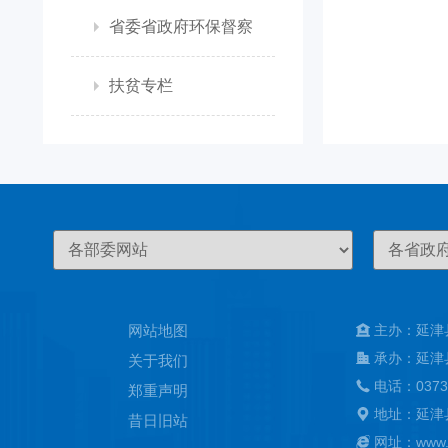
省委省政府环保督察
扶贫专栏
网站地图
主办：延津
承办：延津
关于我们
电话：0373
郑重声明
地址：延津
昔日旧站
网址：www.ya