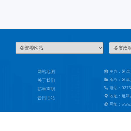
网站地图
主办：延津
承办：延津
关于我们
电话：0373
郑重声明
地址：延津
昔日旧站
网址：www.ya