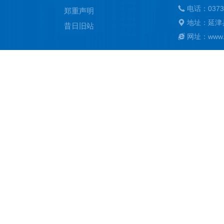
电话：0373
郑重声明
地址：延津
昔日旧站
网址：www.ya