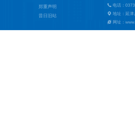
电话：0373
郑重声明
地址：延津
昔日旧站
网址：www.ya