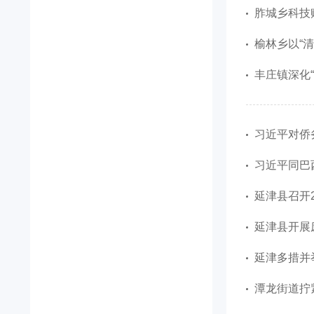
胙城乡科技
榆林乡以“
丰庄镇深化
习近平对侨
习近平同巴
延津县召开2
延津县开展
延津多措并
潭龙街道拧紧