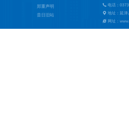
电话：0373
郑重声明
地址：延津
昔日旧站
网址：www.ya