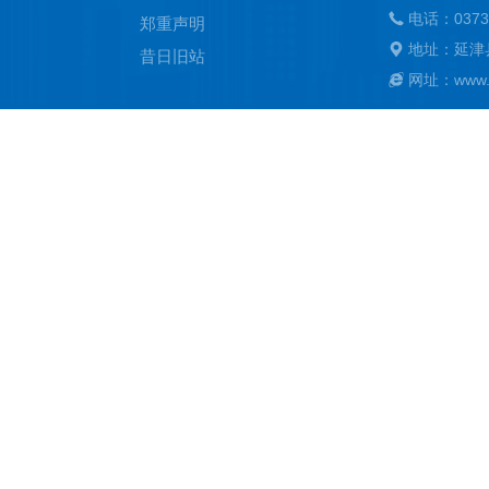
电话：0373
郑重声明
地址：延津
昔日旧站
网址：www.ya