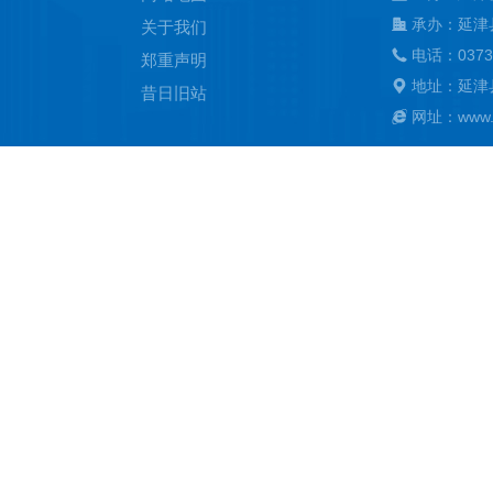
承办：延津
关于我们
电话：0373
郑重声明
地址：延津
昔日旧站
网址：www.ya