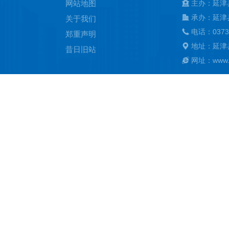
网站地图
主办：延津
承办：延津
关于我们
电话：0373
郑重声明
地址：延津
昔日旧站
网址：www.ya