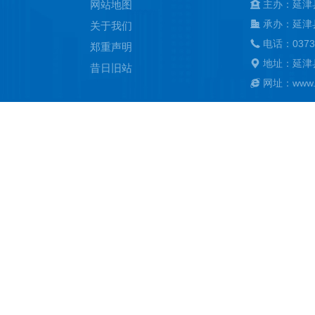
网站地图
主办：延津
承办：延津
关于我们
电话：0373
郑重声明
地址：延津
昔日旧站
网址：www.ya