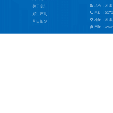
承办：延津
关于我们
电话：0373
郑重声明
地址：延津
昔日旧站
网址：www.ya