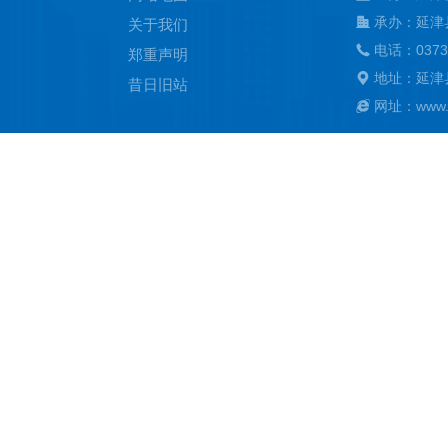
承办：延津
关于我们
电话：0373
郑重声明
地址：延津
昔日旧站
网址：www.ya