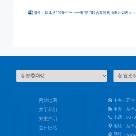
附件：延津县2026年“一业一查”部门联合双随机抽查计划表.doc
网站地图
主办：延津
承办：延津
关于我们
电话：0373
郑重声明
地址：延津
昔日旧站
网址：www.ya