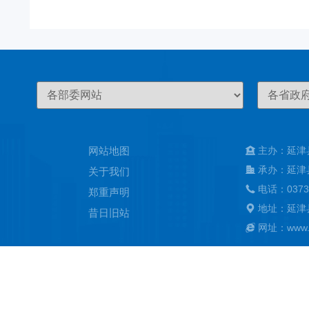
网站地图
主办：延津
承办：延津
关于我们
电话：0373
郑重声明
地址：延津
昔日旧站
网址：www.ya