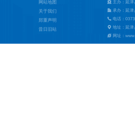
网站地图
主办：延津
承办：延津
关于我们
电话：0373
郑重声明
地址：延津
昔日旧站
网址：www.ya