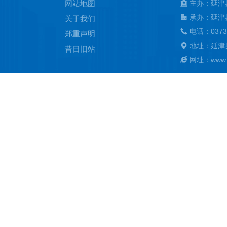
网站地图
主办：延津
承办：延津
关于我们
电话：0373
郑重声明
地址：延津
昔日旧站
网址：www.ya