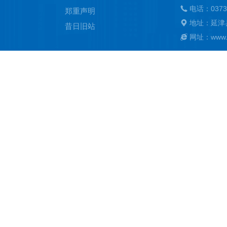
电话：0373
郑重声明
地址：延津
昔日旧站
网址：www.ya